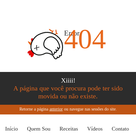
404
Error
Xiiii!
A página que você procura pode ter sido
movida ou não existe.
Retorne a página
anterior
ou navegue nas sessões do site.
Início
Quem Sou
Receitas
Vídeos
Contato