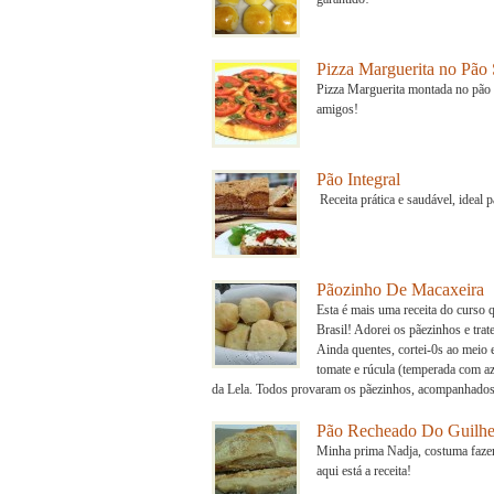
Pizza Marguerita no Pão 
Pizza Marguerita montada no pão sí
amigos!
Pão Integral
Receita prática e saudável, ideal 
Pãozinho De Macaxeira
Esta é mais uma receita do curso
Brasil! Adorei os pãezinhos e trat
Ainda quentes, cortei-0s ao meio 
tomate e rúcula (temperada com az
da Lela. Todos provaram os pãezinhos, acompanhados
Pão Recheado Do Guilh
Minha prima Nadja, costuma fazer 
aqui está a receita!