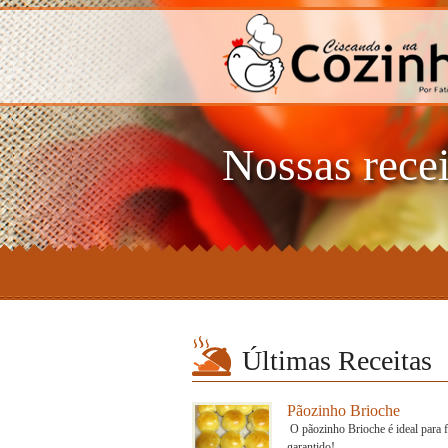
Nossas recei
Últimas Receitas
Pãozinho Brioche
O pãozinho Brioche é ideal para fa
garantido!