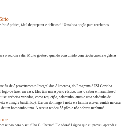
Sírio
rio é prática, fácil de preparar e deliciosa!! Uma boa opção para receber os
para o seu dia a dia. Muito gostoso quando consumido com ricota caseira e geleias.
 que fiz de Aproveitamento Integral dos Alimentos, do Programa SESI Cozinha
ei logo de fazer em casa. Eles têm um aspecto rústico, mas o sabor é maravilhoso!
e usei recheios variados, como requeijão, salaminho, atum e uma saladinha de
eite e vinagre balsâmico). Era um domingo à noite e a família estava reunida na casa
 de um bom vinho tinto. A receita rendeu 55 pães e não sobrou nenhum!
erme
esse pão para o seu filho Guilherme! Ele adora! Lógico que eu provei, aprendi e