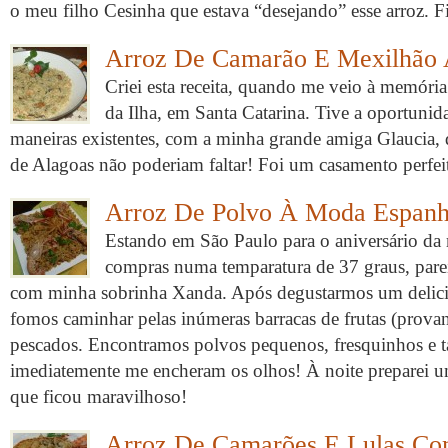
o meu filho Cesinha que estava “desejando” esse arroz. 
Arroz De Camarão E Mexilhão 
Criei esta receita, quando me veio à memóri
da Ilha, em Santa Catarina. Tive a oportunid
maneiras existentes, com a minha grande amiga Glaucia, 
de Alagoas não poderiam faltar! Foi um casamento perfe
Arroz De Polvo À Moda Espanh
Estando em São Paulo para o aniversário da 
compras numa temparatura de 37 graus, par
com minha sobrinha Xanda. Após degustarmos um delicio
fomos caminhar pelas inúmeras barracas de frutas (prova
pescados. Encontramos polvos pequenos, fresquinhos e 
imediatemente me encheram os olhos! À noite preparei 
que ficou maravilhoso!
Arroz De Camarões E Lulas Co