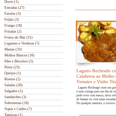
Doces (1)
Entradas (27)
Farofas (3)
Feijão (3)
Frango (18)
Fritadas (2)
Frutos do Mar (31)
Legumes e Verduras (7)
Massas (33)
Molhos Básicos (10)
Pães e Biscoitos (5)
Peixe (23)
Lagarto Recheado c
Queijos (1)
Calabresa ao Molho 
Risotos (2)
Tomates e Vinho Tin
Saladas (20)
Lagarto Recheago ciom um gos
Salgados (1)
é uma coringa para um fim de s
pode sevir com massa, arroz ref
Sanduíches (3)
de batatas ou com umas torradas
Sobremesas (18)
De qualquer maneira, o sucesso 
Sopas e Caldos (7)
Tapiocas (1)