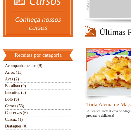
Últimas R
Receitas por categoria
Acompanhamentos (9)
Arroz (11)
Aves (2)
Bacalhau (9)
Biscoitos (2)
Bolo (9)
Torta Alemã de Maç
Carnes (53)
Autêntica Torta Alemã de Maçã, 
Conservas (6)
preparar e deliciosa!
Cuscuz (1)
Destaques (0)